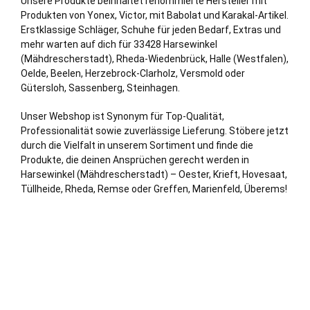
Unsere Produkte beinhaltet renommierte Hersteller mit
Produkten von Yonex, Victor, mit Babolat und Karakal-Artikel.
Erstklassige Schläger, Schuhe für jeden Bedarf, Extras und
mehr warten auf dich für 33428 Harsewinkel
(Mähdrescherstadt),
Rheda-Wiedenbrück
,
Halle (Westfalen)
,
Oelde
, Beelen,
Herzebrock-Clarholz
,
Versmold
oder
Gütersloh
,
Sassenberg
,
Steinhagen
.
Unser Webshop ist Synonym für Top-Qualität,
Professionalität sowie zuverlässige Lieferung. Stöbere jetzt
durch die Vielfalt in unserem Sortiment und finde die
Produkte, die deinen Ansprüchen gerecht werden in
Harsewinkel (Mähdrescherstadt) – Oester, Krieft, Hovesaat,
Tüllheide, Rheda, Remse oder Greffen, Marienfeld, Überems!