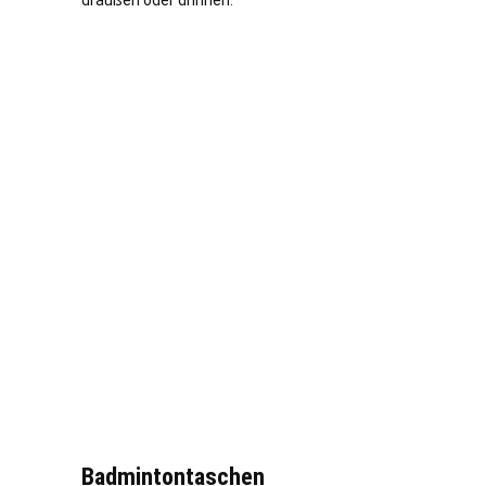
draußen oder drinnen.
Badmintontaschen