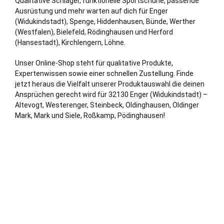
Qualitative Schläger, funktionelle Sportschuhe, passende
Ausrüstung und mehr warten auf dich für Enger
(Widukindstadt),
Spenge
,
Hiddenhausen
,
Bünde
,
Werther
(Westfalen)
,
Bielefeld
, Rödinghausen und
Herford
(Hansestadt)
,
Kirchlengern
,
Löhne
.
Unser Online-Shop steht für qualitative Produkte,
Expertenwissen sowie einer schnellen Zustellung. Finde
jetzt heraus die Vielfalt unserer Produktauswahl die deinen
Ansprüchen gerecht wird für 32130 Enger (Widukindstadt) –
Altevogt, Westerenger, Steinbeck, Oldinghausen, Oldinger
Mark, Mark und Siele, Roßkamp, Pödinghausen!