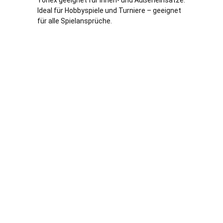
Yonex geeignet für Innen- und Außeneinsätze.
Ideal für Hobbyspiele und Turniere – geeignet
für alle Spielansprüche.