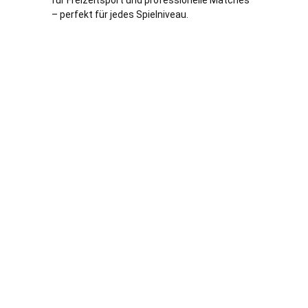
für Freizeitsport und professionelle Matches
– perfekt für jedes Spielniveau.