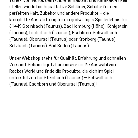
Yonex, von Victor, dem Anbieter Babolat und Karakal-Artikeln
stellen wir dir hochqualitative Schläger, Schuhe für den
perfekten Halt, Zubehör und andere Produkte – die
komplette Ausstattung für ein großartiges Spielerlebnis für
61449 Steinbach (Taunus),
Bad Homburg (Höhe)
,
Königstein
(Taunus)
, Liederbach (Taunus),
Eschborn
,
Schwalbach
(Taunus),
Oberursel (Taunus)
oder
Kronberg (Taunus)
,
Sulzbach (Taunus),
Bad Soden (Taunus)
.
Unser Webshop steht für Qualität, Erfahrung und schnellen
Versand. Schau dir jetzt an unsere große Auswahl von
Racket World und finde die Produkte, die dich im Spiel
unterstützen für Steinbach (Taunus) –
Schwalbach
(Taunus)
, Eschborn und Oberursel (Taunus)!