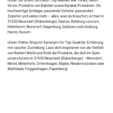
Unser Sortiment umfasst Top-Marken wie Yonex, nebst
Victor, Produkte von Babolat sowie Karakal-Produkten. Ob
hochwertige Schläger, passende Schuhe, passendes
Zubehör und vieles mehr – alles, was du brauchst, ist hier in
31535 Neustadt (Rübenberge),
Seelze
, Rehburg-Loccum,
Hohnhorst,
Wunstorf
, Hagenburg,
Garbsen
und Linsburg,
Haste,
Husum
.
Unser Online-Shop ist Synonym für Top-Qualität, Erfahrung
mit rascher Zustellung. Lass dich inspirieren von die Vielfalt
von Racket World und finde die Produkte, die dich im Spiel
unterstützen in 31535 Neustadt (Rübenberge) – Moordorf,
Metel, Meierhöfe, Otternhagen, Nöpke, Niedernstöcken oder
Wulfelade, Poggenhagen, Papenberg!