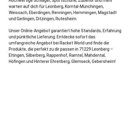
Hochwertige Schläger, Sportschuhe, Zubehör und mehr
warten auf dich für Leonberg,
Korntal-Münchingen
,
Weissach, Eberdingen,
Renningen
,
Hemmingen
, Magstadt
und
Gerlingen
,
Ditzingen
,
Rutesheim
.
Unser Online-Angebot garantiert hohe Standards, Erfahrung
und pünktliche Lieferung. Entdecke sofort das
umfangreiche Angebot bei Racket World und finde die
Produkte, die perfekt zu dir passen in 71229 Leonberg –
Eltingen, Silberberg, Rappenhof, Ramtel, Mahdental,
Höfingen und Hinterer Ehrenberg, Glemseck, Gebersheim!