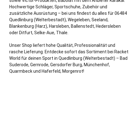
sowie Victor-Produkten, Babolat mit dem Anbieter Karakal.
Hochwertige Schläger, Sportschuhe, Zubehör und
zusätzliche Ausrüstung – bei uns findest du alles für 06484
Quedlinburg (Welterbestadt), Wegeleben, Seeland,
Blankenburg (Harz)
, Harsleben, Ballenstedt, Hedersleben
oder Ditfurt, Selke-
Aue
,
Thale
.
Unser Shop liefert hohe Qualität, Professionalität und
rasche Lieferung. Entdecke sofort das Sortiment bei Racket
World für deinen Sport in Quedlinburg (Welterbestadt) – Bad
Suderode, Gernrode, Gersdorfer
Burg
, Münchenhof,
Quarmbeck und Haferfeld, Morgenrot!