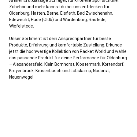
Artikel. Erstklassige Schläger, funktionelle Sportschuhe,
Zubehör und mehr kannst du bei uns entdecken für
Oldenburg,
Hatten
, Berne, Elsfleth,
Bad Zwischenahn
,
Edewecht
,
Hude (Oldb)
und
Wardenburg
,
Rastede
,
Wiefelstede
.
Unser Sortiment ist dein Ansprechpartner für beste
Produkte, Erfahrung und komfortable Zustellung. Erkunde
jetzt die hochwertige Kollektion von Racket World und wähle
das passende Produkt für deine Performance für Oldenburg
– Alexandersfeld, Klein Bornhorst, Klostermark, Kortendorf,
Kreyenbrück, Krusenbusch und Lübskamp, Nadorst,
Neuenwege!