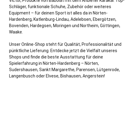
Victor, Produkte von Babolat mit dem Anbieter Karakal. Top-
Schläger, funktionale Schuhe, Zubehör oder weiteres
Equipment – für deinen Sport ist alles da in Nörten-
Hardenberg, Katlenburg-Lindau, Adelebsen, Ebergötzen,
Bovenden
, Hardegsen, Moringen und
Northeim
,
Göttingen
,
Waake.
Unser Online-Shop steht für Qualität, Professionalität und
pünktliche Lieferung. Entdecke jetzt die Vielfalt unseres
Shops und finde die beste Ausstattung für deine
Spielerfahrung in Nörten-Hardenberg – Nörten,
Sudershausen, Sankt Margarethe, Parensen, Lütgenrode,
Langenbusch oder Elvese, Bishausen, Angerstein!