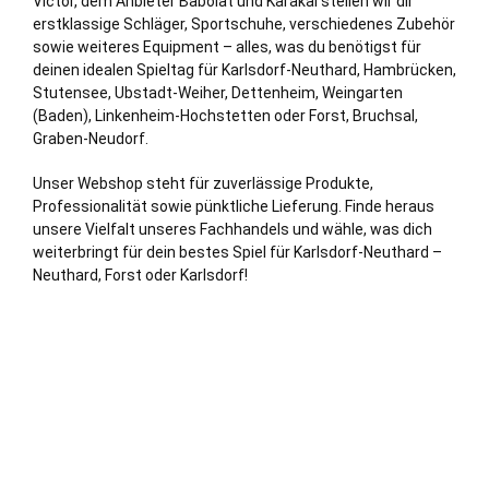
Victor, dem Anbieter Babolat und Karakal stellen wir dir
erstklassige Schläger, Sportschuhe, verschiedenes Zubehör
sowie weiteres Equipment – alles, was du benötigst für
deinen idealen Spieltag für Karlsdorf-Neuthard, Hambrücken,
Stutensee
,
Ubstadt-Weiher
, Dettenheim,
Weingarten
(Baden),
Linkenheim-Hochstetten
oder Forst,
Bruchsal
,
Graben-Neudorf
.
Unser Webshop steht für zuverlässige Produkte,
Professionalität sowie pünktliche Lieferung. Finde heraus
unsere Vielfalt unseres Fachhandels und wähle, was dich
weiterbringt für dein bestes Spiel für Karlsdorf-Neuthard –
Neuthard, Forst oder Karlsdorf!