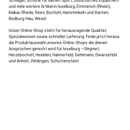
Schläger, Schuhe für deinen Sport, zusätzliches Equipment
und viele weitere Artikel in Isselburg,
Emmerich (Rhein)
,
Kalkar
,
Rhede
,
Rees
,
Bocholt
,
Hamminkeln
und
Xanten
,
Bedburg
-Hau,
Wesel
.
Unser Online-Shop steht für herausragende Qualität,
Spezialwissen sowie schneller Lieferung. Finde jetzt heraus
die Produktauswahl unseres Online-Shops die deinen
Ansprüchen gerecht wird für Isselburg – Regniet,
Herzebocholt, Heelden, Hahnerfeld, Gehlmann, Dwarsefeld
und Anholt, Vehlingen, Schüttenstein!