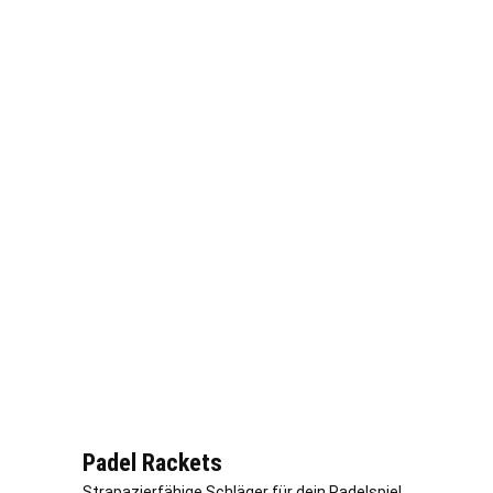
Padel Rackets
Strapazierfähige Schläger für dein Padelspiel