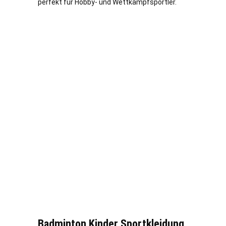
perfekt für Hobby- und Wettkampfsportler.
Badminton Kinder Sportkleidung