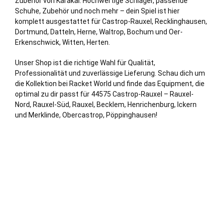
Zubehör von Karakal. Hochwertige Schläger, passende
Schuhe, Zubehör und noch mehr – dein Spiel ist hier
komplett ausgestattet für Castrop-Rauxel,
Recklinghausen
,
Dortmund
,
Datteln
,
Herne
,
Waltrop
,
Bochum
und
Oer-
Erkenschwick
,
Witten
,
Herten
.
Unser Shop ist die richtige Wahl für Qualität,
Professionalität und zuverlässige Lieferung. Schau dich um
die Kollektion bei Racket World und finde das Equipment, die
optimal zu dir passt für 44575 Castrop-Rauxel – Rauxel-
Nord, Rauxel-Süd, Rauxel, Becklem, Henrichenburg, Ickern
und Merklinde, Obercastrop, Pöppinghausen!