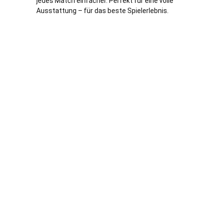
jedes Match einfacher. Perfekt für eine volle
Ausstattung – für das beste Spielerlebnis.