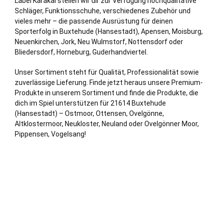
Label Karakal stellen wir dir zur Verfügung hochqualitative
Schläger, Funktionsschuhe, verschiedenes Zubehör und
vieles mehr – die passende Ausrüstung für deinen
Sporterfolg in Buxtehude (Hansestadt), Apensen, Moisburg,
Neuenkirchen
,
Jork
,
Neu Wulmstorf
, Nottensdorf oder
Bliedersdorf, Horneburg, Guderhandviertel.
Unser Sortiment steht für Qualität, Professionalität sowie
zuverlässige Lieferung. Finde jetzt heraus unsere Premium-
Produkte in unserem Sortiment und finde die Produkte, die
dich im Spiel unterstützen für 21614 Buxtehude
(Hansestadt) – Ostmoor, Ottensen, Ovelgönne,
Altklostermoor, Neukloster, Neuland oder Ovelgönner Moor,
Pippensen, Vogelsang!